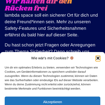
Wir halten dir den
Rücken frei
lambda space soll ein sicherer Ort für dich und
deine Freund*innen sein. Mehr zu unseren
Safety-Features und Sicherheitsnahmen
erfährst du bald hier auf dieser Seite.
Du hast schon jetzt Fragen oder Anregungen
zum Thema Sicherheit? Dann schreib uns
gerne an kontakt(at)lambda-online.de
Wie wär's mit Cookies?
Um dir ein optimales Erlebnis zu bieten, verwenden wir Technologien wie
Cookies, um Geräteinformationen zu speichern und/oder darauf
zuzugreifen. Wenn du diesen Technologien zustimmst, können wir Daten
Teste die Beta
wie das Surfverhalten oder eindeutige IDs auf dieser Website verarbeiten.
Wenn du deine Zustimmung nicht erteilst oder zurückziehst, können
bestimmte Merkmale und Funktionen beeinträchtigt werden.
Akzeptieren