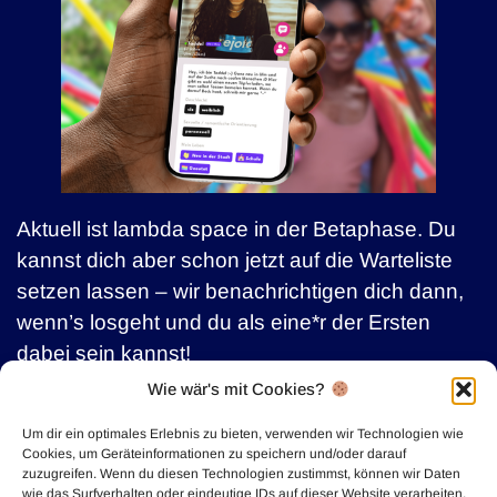
Aktuell ist lambda space in der Betaphase. Du
kannst dich aber schon jetzt auf die Warteliste
setzen lassen – wir benachrichtigen dich dann,
wenn’s losgeht und du als eine*r der Ersten
dabei sein kannst!
Wie wär's mit Cookies?
Zur Warteliste
Um dir ein optimales Erlebnis zu bieten, verwenden wir Technologien wie
Cookies, um Geräteinformationen zu speichern und/oder darauf
zuzugreifen. Wenn du diesen Technologien zustimmst, können wir Daten
Teste die Beta
wie das Surfverhalten oder eindeutige IDs auf dieser Website verarbeiten.